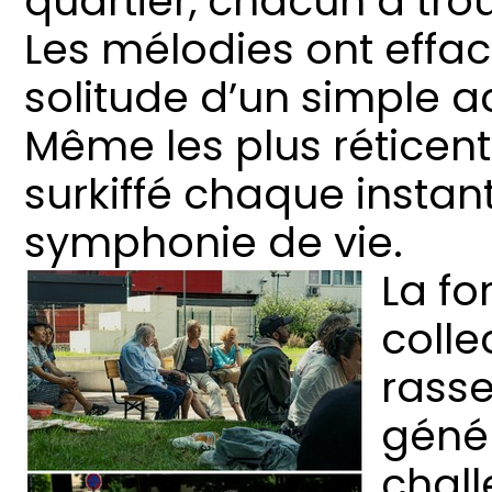
quartier, chacun a tro
Les mélodies ont effacé
solitude d’un simple a
Même les plus réticent
surkiffé chaque instant
symphonie de vie.
La fo
colle
rasse
génér
chall