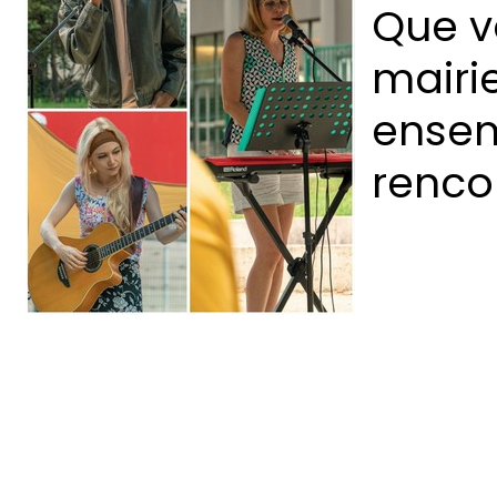
Que vo
mairi
ensem
rencon